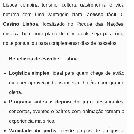
Lisboa combina turismo, cultura, gastronomia e vida
noturna com uma vantagem clara:
acesso fácil
. O
Casino Lisboa
, localizado no Parque das Nações,
encaixa bem num plano de city break, seja para uma
noite pontual ou para complementar dias de passeios.
Benefícios de escolher Lisboa
Logística simples
: ideal para quem chega de avião
ou quer aproveitar transportes e hotéis com grande
oferta.
Programa antes e depois do jogo
: restaurantes,
concertos, eventos e bairros com animação tornam a
experiência mais rica.
Variedade de perfis
: desde grupos de amigos a