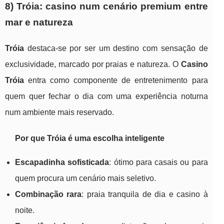
8) Tróia: casino num cenário premium entre
mar e natureza
Tróia
destaca-se por ser um destino com sensação de
exclusividade, marcado por praias e natureza. O
Casino
Tróia
entra como componente de entretenimento para
quem quer fechar o dia com uma experiência noturna
num ambiente mais reservado.
Por que Tróia é uma escolha inteligente
Escapadinha sofisticada
: ótimo para casais ou para
quem procura um cenário mais seletivo.
Combinação rara
: praia tranquila de dia e casino à
noite.