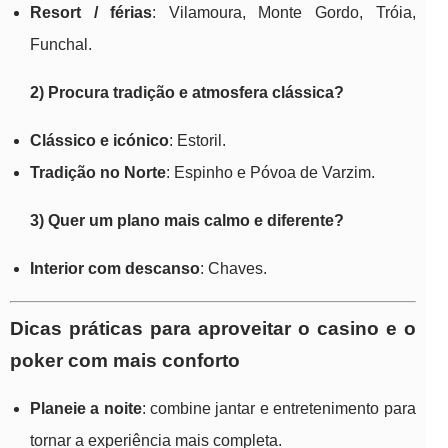
Resort / férias
: Vilamoura, Monte Gordo, Tróia,
Funchal.
2) Procura tradição e atmosfera clássica?
Clássico e icónico
: Estoril.
Tradição no Norte
: Espinho e Póvoa de Varzim.
3) Quer um plano mais calmo e diferente?
Interior com descanso
: Chaves.
Dicas práticas para aproveitar o casino e o
poker com mais conforto
Planeie a noite
: combine jantar e entretenimento para
tornar a experiência mais completa.