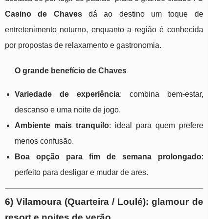
Casino de Chaves
dá ao destino um toque de
entretenimento noturno, enquanto a região é conhecida
por propostas de relaxamento e gastronomia.
O grande benefício de Chaves
Variedade de experiência
: combina bem-estar,
descanso e uma noite de jogo.
Ambiente mais tranquilo
: ideal para quem prefere
menos confusão.
Boa opção para fim de semana prolongado
:
perfeito para desligar e mudar de ares.
6) Vilamoura (Quarteira / Loulé): glamour de
resort e noites de verão