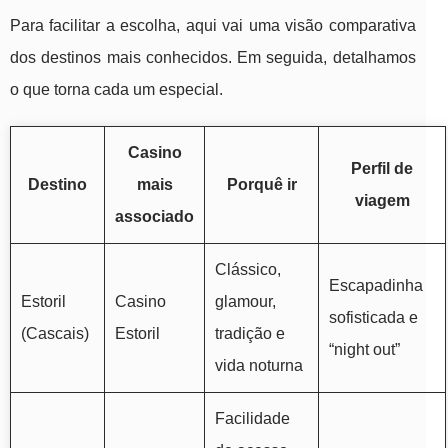
Para facilitar a escolha, aqui vai uma visão comparativa
dos destinos mais conhecidos. Em seguida, detalhamos
o que torna cada um especial.
Casino
Perfil de
Destino
mais
Porquê ir
viagem
associado
Clássico,
Escapadinha
Estoril
Casino
glamour,
sofisticada e
(Cascais)
Estoril
tradição e
“night out”
vida noturna
Facilidade