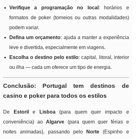
Verifique a programação no local
: horários e
formatos de poker (torneios ou outras modalidades)
podem variar.
Defina um orçamento
: ajuda a manter a experiência
leve e divertida, especialmente em viagens.
Escolha o destino pelo estilo
: capital, litoral, interior
ou ilha — cada um oferece um tipo de energia.
Conclusão: Portugal tem destinos de
casino e poker para todos os estilos
De
Estoril
e
Lisboa
(para quem quer impacto e
conveniência) ao
Algarve
(para quem quer férias e
noites animadas), passando pelo
Norte
(Espinho e