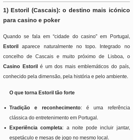
1) Estoril (Cascais): o destino mais icónico
para casino e poker
Quando se fala em “cidade do casino” em Portugal,
Estoril
aparece naturalmente no topo. Integrado no
concelho de Cascais e muito próximo de Lisboa, o
Casino Estoril
é um dos mais emblemáticos do país,
conhecido pela dimensão, pela história e pelo ambiente.
O que torna Estoril tão forte
Tradição e reconhecimento
: é uma referência
clássica do entretenimento em Portugal.
Experiência completa
: a noite pode incluir jantar,
espetáculo e mesas de jogo no mesmo local.