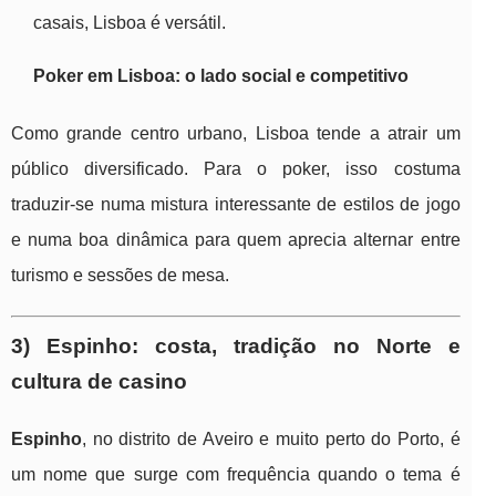
casais, Lisboa é versátil.
Poker em Lisboa: o lado social e competitivo
Como grande centro urbano, Lisboa tende a atrair um
público diversificado. Para o poker, isso costuma
traduzir-se numa mistura interessante de estilos de jogo
e numa boa dinâmica para quem aprecia alternar entre
turismo e sessões de mesa.
3) Espinho: costa, tradição no Norte e
cultura de casino
Espinho
, no distrito de Aveiro e muito perto do Porto, é
um nome que surge com frequência quando o tema é