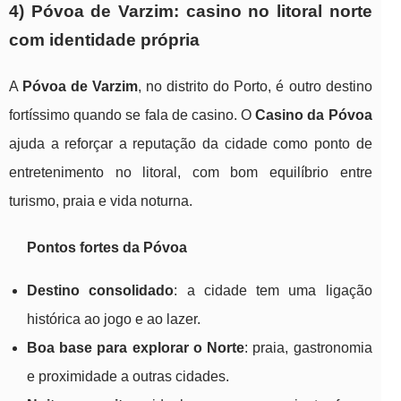
4) Póvoa de Varzim: casino no litoral norte
com identidade própria
A
Póvoa de Varzim
, no distrito do Porto, é outro destino
fortíssimo quando se fala de casino. O
Casino da Póvoa
ajuda a reforçar a reputação da cidade como ponto de
entretenimento no litoral, com bom equilíbrio entre
turismo, praia e vida noturna.
Pontos fortes da Póvoa
Destino consolidado
: a cidade tem uma ligação
histórica ao jogo e ao lazer.
Boa base para explorar o Norte
: praia, gastronomia
e proximidade a outras cidades.