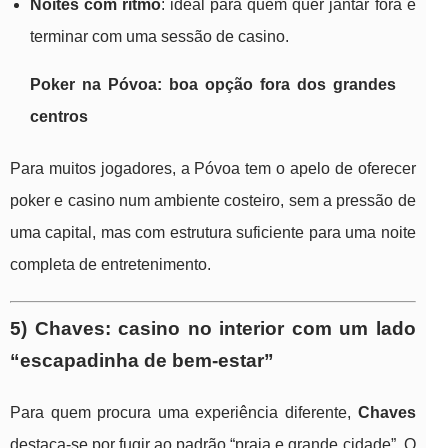
Noites com ritmo
: ideal para quem quer jantar fora e
terminar com uma sessão de casino.
Poker na Póvoa: boa opção fora dos grandes
centros
Para muitos jogadores, a Póvoa tem o apelo de oferecer
poker e casino num ambiente costeiro, sem a pressão de
uma capital, mas com estrutura suficiente para uma noite
completa de entretenimento.
5) Chaves: casino no interior com um lado
“escapadinha de bem-estar”
Para quem procura uma experiência diferente,
Chaves
destaca-se por fugir ao padrão “praia e grande cidade”. O