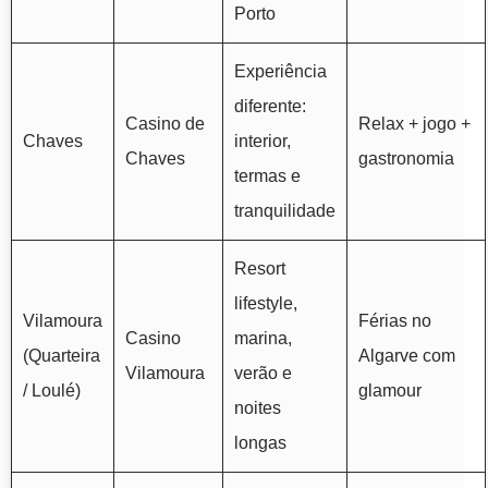
Porto
Experiência
diferente:
Casino de
Relax + jogo +
Chaves
interior,
Chaves
gastronomia
termas e
tranquilidade
Resort
lifestyle,
Vilamoura
Férias no
Casino
marina,
(Quarteira
Algarve com
Vilamoura
verão e
/ Loulé)
glamour
noites
longas